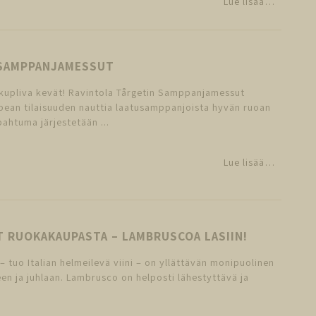
Lue lisää…
SAMPPANJAMESSUT
 kupliva kevät! Ravintola Tårgetin Samppanjamessut
pean tilaisuuden nauttia laatusamppanjoista hyvän ruoan
ahtuma järjestetään ...
Lue lisää…
IT RUOKAKAUPASTA – LAMBRUSCOA LASIIN!
 tuo Italian helmeilevä viini – on yllättävän monipuolinen
een ja juhlaan. Lambrusco on helposti lähestyttävä ja
.