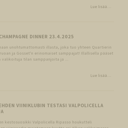
Lue lisää…
CHAMPAGNE DINNER 23.4.2025
maan unohtumattomasti illasta, joka tuo yhteen Quartierin
 ruoan ja Gosset'n erinomaiset samppajat! Illallisella pääset
valikoituja tilan samppanjoita ja ...
Lue lisää…
EHDEN VIINIKLUBIN TESTASI VALPOLICELLA
JA
n kestosuosikki Valpolicella Ripasso houkutteli
en viiniraadin maistamaan kuutta eri Alkon valikoimassa