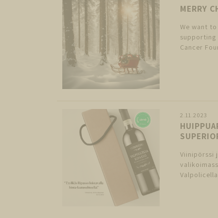
MERRY C
We want to 
supporting 
Cancer Foun
2.11.2023
HUIPPUA
SUPERIO
Viinipörssi
valikoimass
Valpolicella