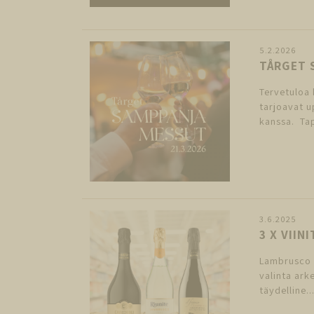
5.2.2026
TÅRGET 
Tervetuloa
tarjoavat u
kanssa. Tap
3.6.2025
3 X VIIN
Lambrusco –
valinta ark
täydelline..