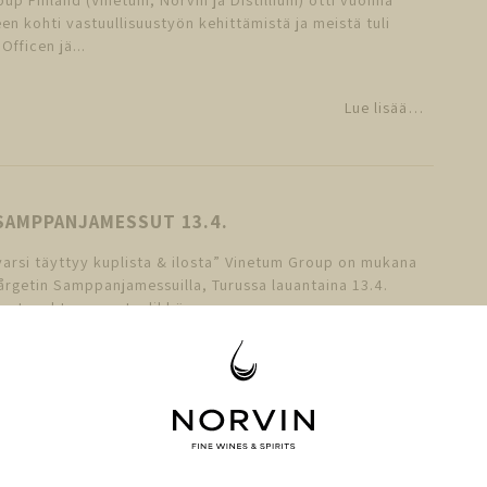
en kohti vastuullisuustyön kehittämistä ja meistä tuli
fficen jä...
Lue lisää…
SAMPPANJAMESSUT 13.4.
varsi täyttyy kuplista & ilosta” Vinetum Group on mukana
årgetin Samppanjamessuilla, Turussa lauantaina 13.4.
e tapahtumassa tyylikkä...
Lue lisää…
APITALÀ NORVININ VALIKOIMIIN