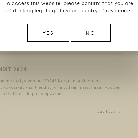
To access this website, please confirm that you are
of drinking legal age in your country of residence.
likoima kasvaa jälleen. Olemme aloittaneet yhteistyön
en Tenuta Rapitalàn kanssa. Rapitalàn tarina alkaa vuodesta
nskalainen kreivi Hugues B...
YES
NO
Lue lisää…
NDIT 2024
tamme löytyy vuonna 2024? Norvinin ja Vinetumin
at kokosivat viisi trendiä, joita tullaan maistamaan vuoden
 Laadukkaita kuplia ymp&aum...
Lue lisää…