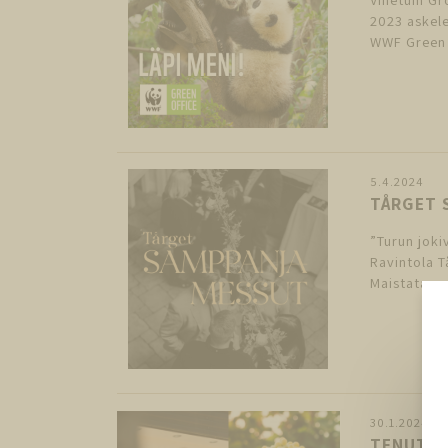
2023 askele
WWF Green O
5.4.2024
TÅRGET 
”Turun joki
Ravintola T
Maistatamm
30.1.2024
TENUTA R