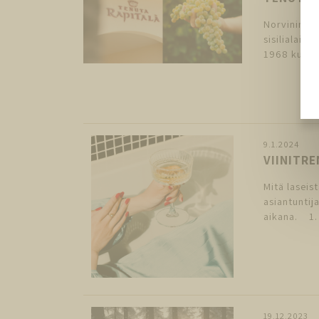
Norvinin va
sisilialais
1968 kun ra
9.1.2024
VIINITRE
Mitä laseis
asiantuntij
aikana. 1.
19.12.2023