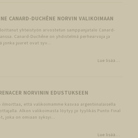
NE CANARD-DUCHÊNE NORVIN VALIKOIMAAN
aloittanut yhteistyön arvostetun samppanjatalo Canard-
anssa. Canard-Duchêne on yhdistelmä perhearvoja ja
ä jonka juuret ovat syv...
Lue lisää…
RENACER NORVININ EDUSTUKSEEN
lo ilmoittaa, että valikoimamme kasvaa argentiinalaisella
uottajalla. Alkon valikoimasta löytyy jo tyylikäs Punto Final
t, joka on omiaan syksyi...
Lue lisää…