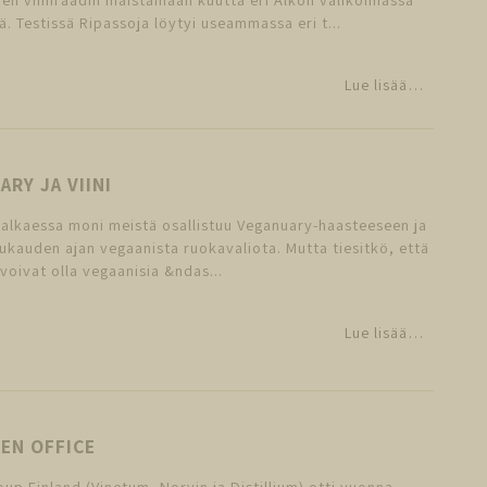
iä. Testissä Ripassoja löytyi useammassa eri t...
Lue lisää…
RY JA VIINI
alkaessa moni meistä osallistuu Veganuary-haasteeseen ja
ukauden ajan vegaanista ruokavaliota. Mutta tiesitkö, että
 voivat olla vegaanisia &ndas...
Lue lisää…
EN OFFICE
up Finland (Vinetum, Norvin ja Distillium) otti vuonna