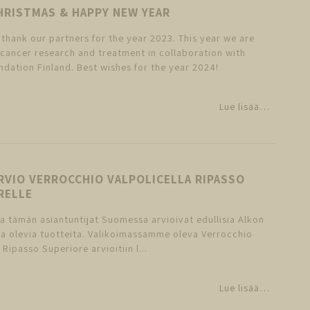
HRISTMAS & HAPPY NEW YEAR
thank our partners for the year 2023. This year we are
cancer research and treatment in collaboration with
dation Finland. Best wishes for the year 2024!
Lue lisää…
RVIO VERROCCHIO VALPOLICELLA RIPASSO
RELLE
 ja tämän asiantuntijat Suomessa arvioivat edullisia Alkon
a olevia tuotteita. Valikoimassamme oleva Verrocchio
 Ripasso Superiore arvioitiin l...
Lue lisää…