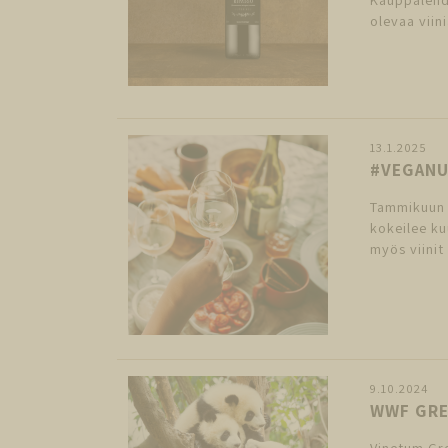
olevaa viin
13.1.2025
#VEGANUA
Tammikuun 
kokeilee ku
myös viinit
9.10.2024
WWF GRE
Vinetum Gro