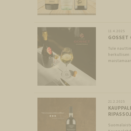
11.4.2025
GOSSET 
Tule nautti
herkullisen
maistamaan 
21.2.2025
KAUPPAL
RIPASSO
Suomalaiste
Kauppalehd