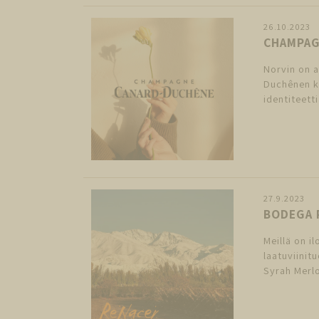
26.10.2023
CHAMPAG
Norvin on 
Duchênen k
identiteetti
27.9.2023
BODEGA 
Meillä on i
laatuviinit
Syrah Merlo