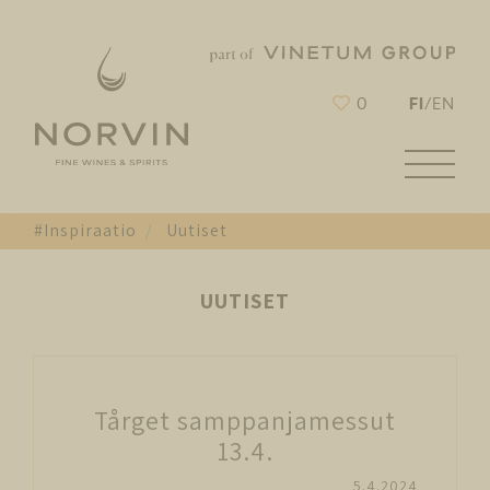
FI
0
/
EN
#Inspiraatio
Uutiset
UUTISET
Tårget samppanjamessut
13.4.
5.4.2024