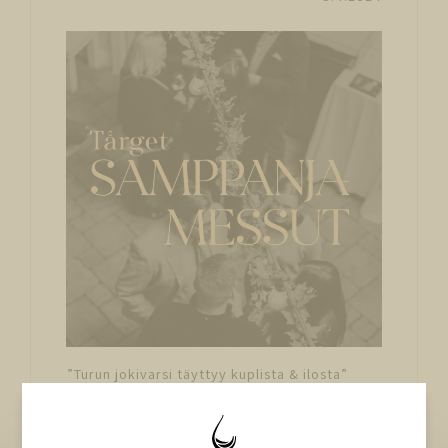
”Turun jokivarsi täyttyy kuplista & ilosta”
Vinetum Group on mukana Ravintola Tårgetin
Samppanjamessuilla, Turussa lauantaina 13.4.