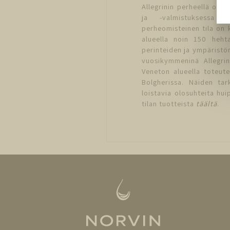
Allegrinin perheellä on ol
ja -valmistuksessa 
perheomisteinen tila on 
alueella noin 150 hehta
perinteiden ja ympäristö
vuosikymmeninä Allegrin
Veneton alueella toteute
Bolgherissa. Näiden tar
loistavia olosuhteita huip
tilan tuotteista
täältä
.