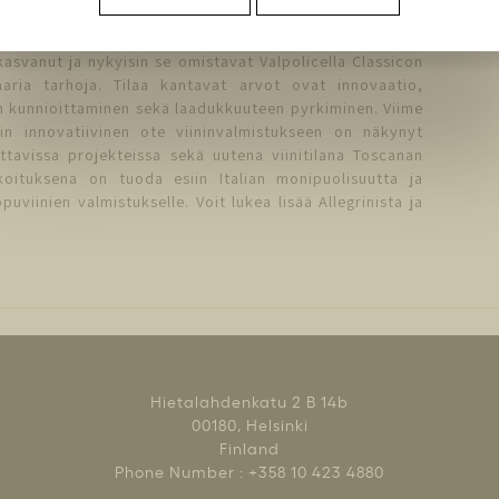
lut merkittävä rooli Valpolicellan alueen viininviljelyssä
jo 1500-luvulta saakka. Vuosisatojen saatossa
kasvanut ja nykyisin se omistavat Valpolicella Classicon
aria tarhoja. Tilaa kantavat arvot ovat innovaatio,
n kunnioittaminen sekä laadukkuuteen pyrkiminen. Viime
in innovatiivinen ote viininvalmistukseen on näkynyt
ttavissa projekteissa sekä uutena viinitilana Toscanan
koituksena on tuoda esiin Italian monipuolisuutta ja
puviinien valmistukselle. Voit lukea lisää Allegrinista ja
Hietalahdenkatu 2 B 14b
00180, Helsinki
Finland
Phone Number : +358 10 423 4880