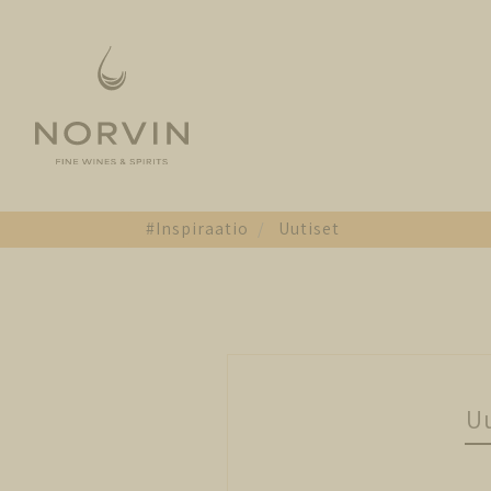
#Inspiraatio
Uutiset
Uu