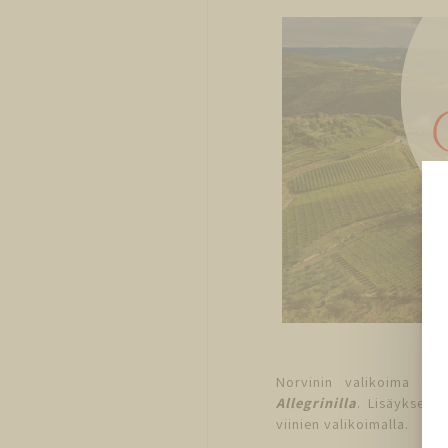
Norvinin valikoima on k
Allegrinilla
. Lisäyksen 
viinien valikoimalla.