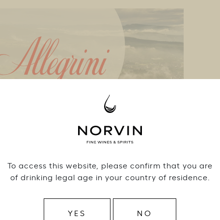
To access this website, please confirm that you are
of drinking legal age in your country of residence.
asvanut yhdellä Italian tunnetuimmalla viinitalolla,
myötä voimme palvella entistä laajemmalla italialaisten
YES
NO