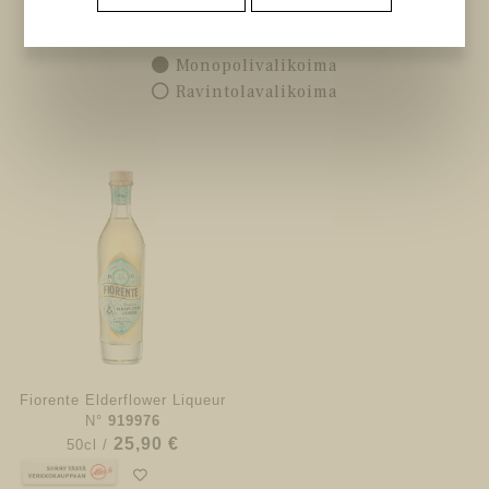
Valitse lisävaihtoehtoja
Monopolivalikoima
Ravintolavalikoima
Fiorente Elderflower Liqueur
N°
919976
25,90 €
50cl /