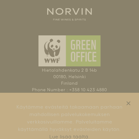
Hietalahdenkatu 2 B 14b
00180, Helsinki
Finland
Phone Number : +358 10 423 4880
NAUTI KOHTUUDELLA
Käytämme evästeitä takaamaan parhaan
KÄYTTÖEHDOT
mahdollisen palvelukokemuksen
verkkosivuillamme. Palveluitamme
käyttämällä hyväksyt evästeiden käytön.
Lue lisää täältä.