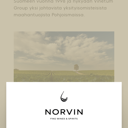
Suomeen vuonna 1998 ja nykyään Vinetum
Group yksi johtavista yksityisomisteisista
maahantuojista Pohjoismaissa.
Laadukas valikoima