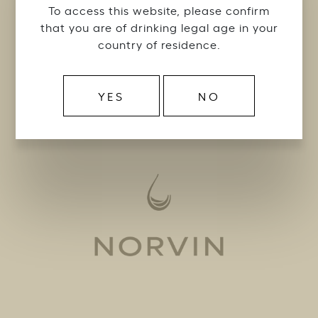
Valikoimamme koostuu klassisten
To access this website, please confirm
viinimaiden laatutuotteista ja uuden
that you are of drinking legal age in your
maailman arvostetuimmista tuottajista.
country of residence.
Palvelemme ammattitaidolla ja intohimolla
tuomme markkinoille kiinnostavia tuotteita,
joiden mahdollisuuksiin markkinoilla
YES
NO
uskomme vahvasti.