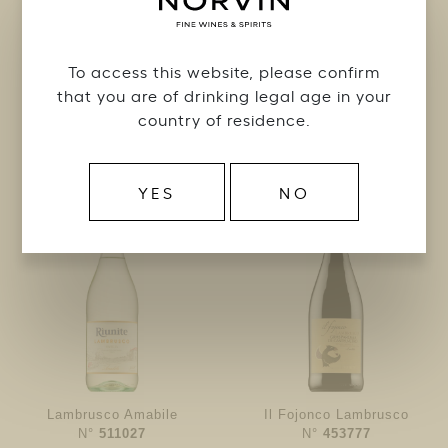
TUOTTEET CANTINE RIUNITE
Valitse lisävaihtoehtoja
To access this website, please confirm
that you are of drinking legal age in your
Monopolivalikoima
country of residence.
Ravintolavalikoima
YES
NO
Lambrusco Amabile
Il Fojonco Lambrusco
N°
511027
N°
453777