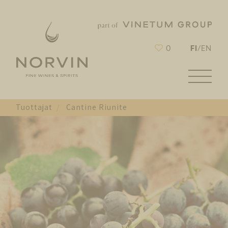
FI
0
/
EN
Tuottajat
Cantine Riunite