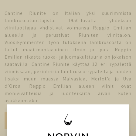
Cantine Riunite on Italian yksi suurimmista
lambruscotuottajista. 1950-luvulla yhdeksän
viinituottajaa yhdistivät voimansa Reggio Emilian
alueella ja perustivat Riuniten viinitalon.
Vuosikymmenten työn tuloksena lambruscosta on
tullut maailmanlaajuinen ilmiö ja pala Reggio
Emilian rikasta ruoka- ja juomakulttuuria on jokaisen
saatavilla. Cantine Riunite käyttää 12 eri rypälettä
viineissään; perinteisiä lambrusco-rypäleitä ja näiden
lisäksi muun muassa Malvasiaa, Merlot’a ja Uva
d’Oroa. Reggio Emilian alueen viinit ovat
monivivahteisia ja luonteikaita aivan kuten
asukkaansakin.
Vieraile tuottajan kotisivuilla