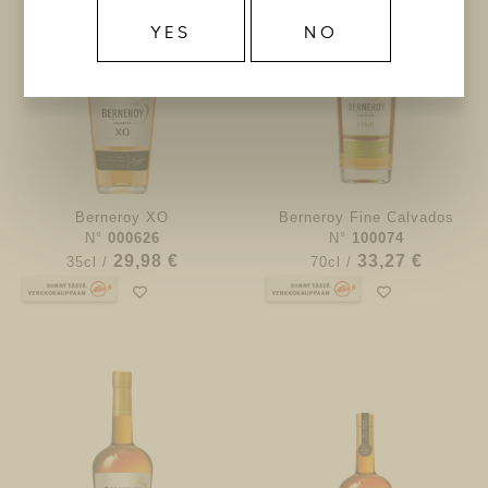
YES
NO
Berneroy XO
Berneroy Fine Calvados
N°
000626
N°
100074
29,98 €
33,27 €
35cl /
70cl /