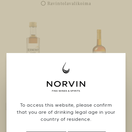
Ravintolavalikoima
Berneroy XO
Berneroy VSOP
N°
118101
N°
927343
4,90 €
22,90 €
5cl /
35cl /
To access this website, please confirm
that you are of drinking legal age in your
country of residence.