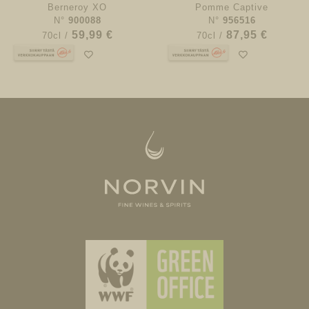
Berneroy XO
Pomme Captive
N°
900088
N°
956516
59,99 €
87,95 €
70cl /
70cl /