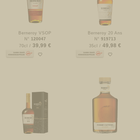
Berneroy VSOP
Berneroy 20 Ans
N°
120047
N°
919713
39,99 €
49,98 €
70cl /
35cl /