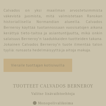
Calvados on yksi maailman arvostetuimmista
väkevistä juomista, mitä valmistetaan Ranskan
historiallisella Normandian alueella. Calvados
Berneroy käyttää tuotannossaan vuosisatojen aikana
kerättyä tieto-taitoa ja asiantuntijuutta, mikä onkin
salaisuus Berneroy’n laadukkaiden tuotteiden takana.
Jokainen Calvados Berneroy’n tuote ilmentää talon
tyyliä: runsasta hedelmäisyyttä ja aitoja makuja.
Vieraile tuottajan kotisivuilla
TUOTTEET CALVADOS BERNEROY
Valitse lisävaihtoehtoja
Monopolivalikoima