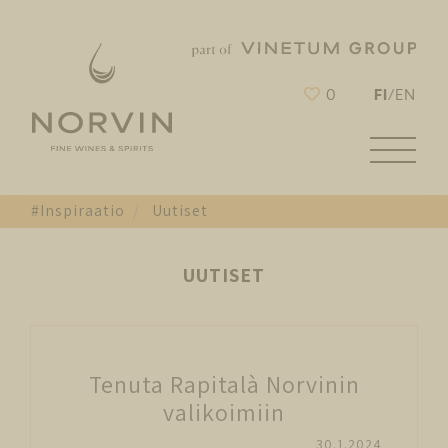
FI
0
/
EN
#Inspiraatio
Uutiset
UUTISET
Tenuta Rapitalà Norvinin
valikoimiin
30.1.2024