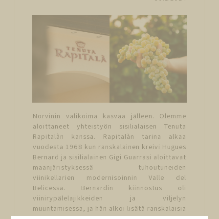
Norvinin valikoima kasvaa jälleen. Olemme
aloittaneet yhteistyön sisilialaisen Tenuta
Rapitalàn kanssa. Rapitalàn tarina alkaa
vuodesta 1968 kun ranskalainen kreivi Hugues
Bernard ja sisilialainen Gigi Guarrasi aloittavat
maanjäristyksessä tuhoutuneiden
viinikellarien modernisoinnin Valle del
Belicessa. Bernardin kiinnostus oli
viinirypälelajikkeiden ja viljelyn
muuntamisessa, ja hän alkoi lisätä ranskalaisia
lajikkeita alkuperäisten viiniköynnösten