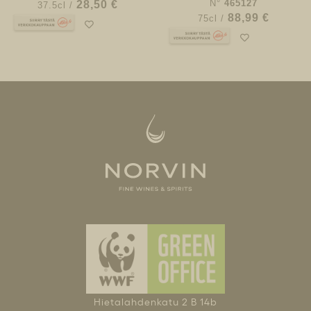
N°
465127
28,50 €
37.5cl /
88,99 €
75cl /
Hietalahdenkatu 2 B 14b