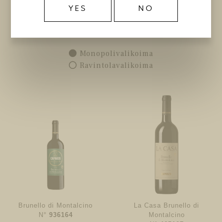
YES
NO
TUOTTEET CAPARZO
Valitse lisävaihtoehtoja
Monopolivalikoima
Ravintolavalikoima
Brunello di Montalcino
La Casa Brunello di
N°
936164
Montalcino