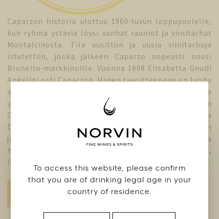
Caparzon historia ulottuu 1960-luvun loppupuolelle,
kun ryhmä ystäviä löysi vanhat rauniot ja viinitarhat
Montalcinosta. Tila uusittiin ja uusia viinitarhoja
istutettiin, jonka jälkeen Caparzo nopeasti nousi
Brunello-markkinoille. Vuonna 1998 Elisabetta Gnudi
Angelini osti Caparzon. Hänen tavoitteenaan on luoda
aluetta kunnioittavia korkealaatuisia viinejä, joissa
yhdistyy perinteet sekä innovaatio. Viinitarhoja
Caparzolta löytyy 90 hehtaarin verran parhailla
D.O.C.G. Caparzon, La Casan, La Cadutan, Il Casseron
ja San Piero Casellen alueille, joiden luonto ja
mikroilmasto antavat viineille täyteläisyyttä,
ikääntymispotentiaalia ja luonnetta.
To access this website, please confirm
that you are of drinking legal age in your
country of residence.
Vieraile tuottajan kotisivuilla