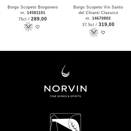
Borgo Scopeto Borgonero
Borgo Scopeto Vin Santo
nr.
14581101
del Chianti Classico
nr.
14670802
289,00
75cl /
319,00
37.5cl /