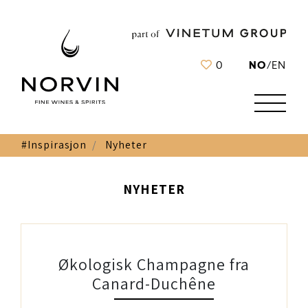
NO
0
/
EN
#Inspirasjon
Nyheter
NYHETER
Økologisk Champagne fra
Canard-Duchêne