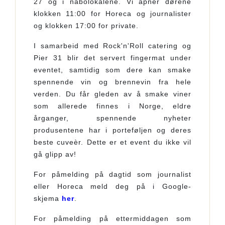
27 og i nabolokalene. Vi åpner dørene
klokken 11:00 for Horeca og journalister
og klokken 17:00 for private.
I samarbeid med Rock'n'Roll catering og
Pier 31 blir det servert fingermat under
eventet, samtidig som dere kan smake
spennende vin og brennevin fra hele
verden. Du får gleden av å smake viner
som allerede finnes i Norge, eldre
årganger, spennende nyheter
produsentene har i porteføljen og deres
beste cuveèr. Dette er et event du ikke vil
gå glipp av!
For påmelding på dagtid som journalist
eller Horeca meld deg på i Google-
skjema
her
.
For påmelding på ettermiddagen som