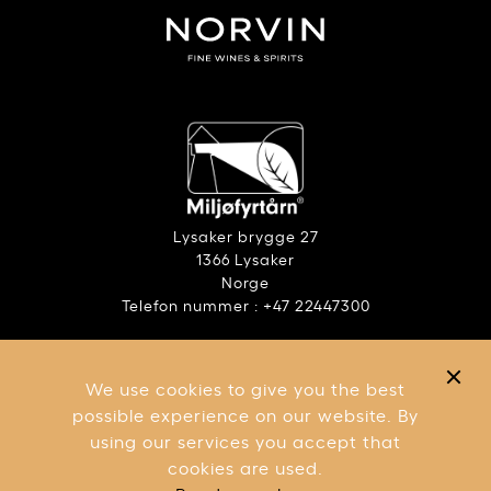
Lysaker brygge 27
1366 Lysaker
Norge
Telefon nummer : +47 22447300
ANSVARLIG ALKOHOLBRUK
RAPPORT – ÅPENHETSLOVEN
We use cookies to give you the best
VILKÅR OG BETINGELSER
possible experience on our website. By
using our services you accept that
cookies are used.